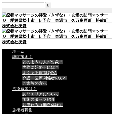

ホーム
訪問施術？
どのような人が対象？
実際に始めるには？
よくある質問 Q&A
介護・医療関係者の方へ
ご家族の方へ
治療費等は？
訪問エリアについて
施術スタッフ紹介
お申込み（無料体験）
施術者募集